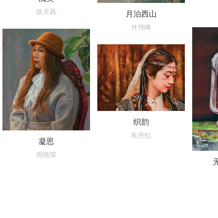
徐天风
月泊西山
肖伟峰
织韵
朱丹红
凝思
周艳荣