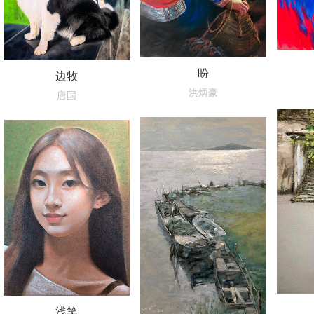
盼
边牧
洪炳豪
唐国
浅笑