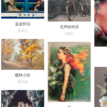
蓝皮怀旧
无声的对话
蓝碧云
沈建江
暖秋小径
曾铃惠