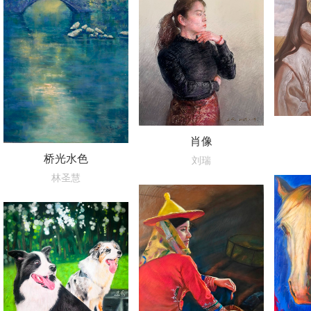
肖像
桥光水色
刘瑞
林圣慧