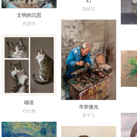
幻
陈建英
文明的沉思
程露明
喵语
市井微光
杜红梅
董宇飞